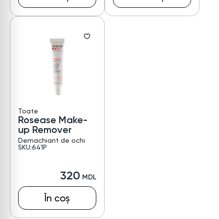
Toate
Rosease Make-
up Remover
Demachiant de ochi
SKU:641P
320
În coș