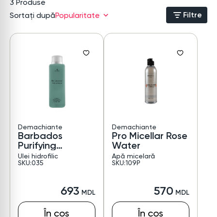
3
Produse
Filtre
Sortați după
Popularitate
Demachiante
Demachiante
Barbados
Pro Micellar Rose
Purifying
Water
Hydrophilic
Ulei hidrofilic
Apă micelară
Cleanser
SKU:035
SKU:109P
693
570
În coș
În coș