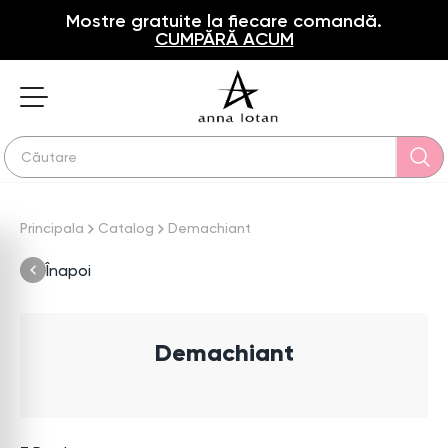
Mostre gratuite la fiecare comandă.
CUMPĂRĂ ACUM
Principala
Catalog
Demachiant
Înapoi
Demachiant