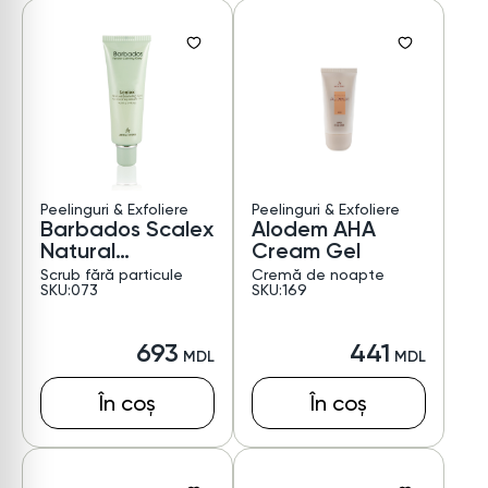
Peelinguri & Exfoliere
Peelinguri & Exfoliere
Barbados Scalex
Alodem AHA
Natural
Cream Gel
Exfoliating Gel
Scrub fără particule
Cremă de noapte
SKU:073
SKU:169
693
441
În coș
În coș