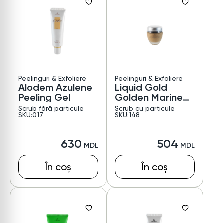
Peelinguri & Exfoliere
Peelinguri & Exfoliere
Alodem Azulene
Liquid Gold
Peeling Gel
Golden Marine
Scrub
Scrub fără particule
Scrub cu particule
SKU:017
SKU:148
630
504
În coș
În coș