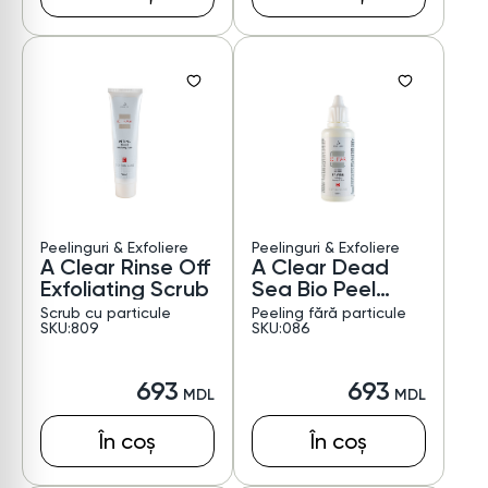
Peelinguri & Exfoliere
Peelinguri & Exfoliere
A Clear Rinse Off
A Clear Dead
Exfoliating Scrub
Sea Bio Peel
Salvital
Scrub cu particule
Peeling fără particule
SKU:809
SKU:086
693
693
În coș
În coș