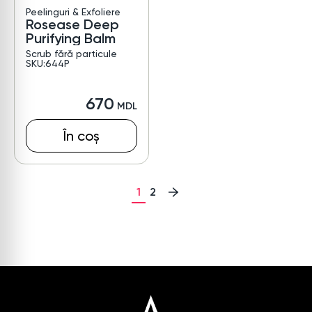
Peelinguri & Exfoliere
Rosease Deep
Purifying Balm
Scrub fără particule
SKU:644P
670
În coș
1
2