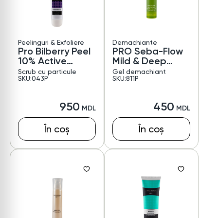
Peelinguri & Exfoliere
Demachiante
Pro Bilberry Peel
PRO Seba-Flow
10% Active
Mild & Deep
exfoliating mask
Cleanser
Scrub cu particule
Gel demachiant
SKU:043P
SKU:811P
950
450
În coș
În coș