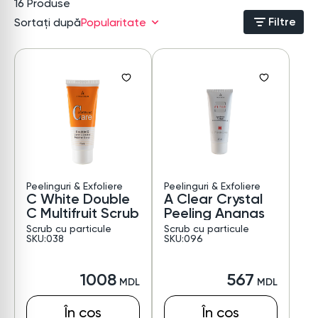
16
Produse
Filtre
Sortați după
Popularitate
Peelinguri & Exfoliere
Peelinguri & Exfoliere
C White Double
A Clear Crystal
C Multifruit Scrub
Peeling Ananas
Scrub cu particule
Scrub cu particule
SKU:038
SKU:096
1008
567
În coș
În coș