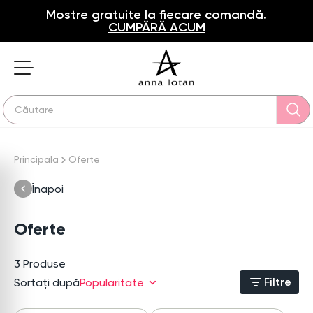
Mostre gratuite la fiecare comandă.
CUMPĂRĂ ACUM
Principala
Oferte
Înapoi
Oferte
3
Produse
Filtre
Sortați după
Popularitate