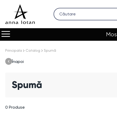
Most
Principala
Catalog
Spumă
Înapoi
Spumă
0
Produse