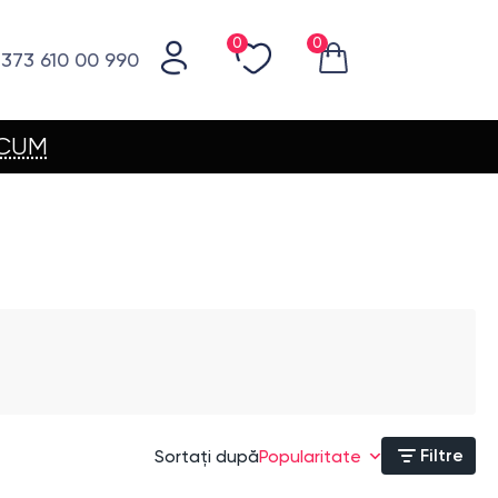
0
0
373 610 00 990
ACUM
Filtre
Sortați după
Popularitate