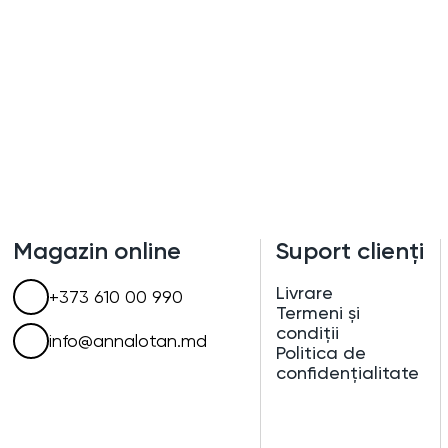
Magazin online
Suport clienți
Livrare
+373 610 00 990
Termeni și
condiții
info@annalotan.md
Politica de
confidențialitate