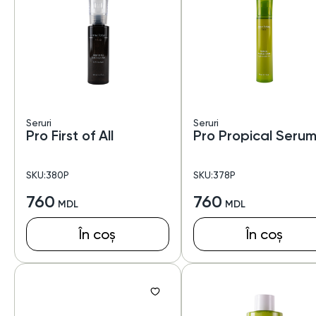
Seruri
Seruri
Pro First of All
Pro Propical Seru
SKU:380P
SKU:378P
760
760
În coș
În coș