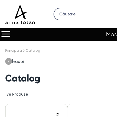
Most
Principala
Catalog
Înapoi
Catalog
178
Produse