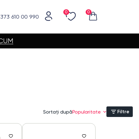
0
0
373 610 00 990
ACUM
Filtre
Sortați după
Popularitate