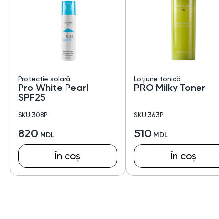
Protecție solară
Loțiune tonică
Pro White Pearl
PRO Milky Toner
SPF25
SKU:308P
SKU:363P
820
510
În coș
În coș