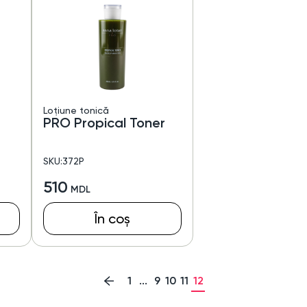
Loțiune tonică
PRO Propical Toner
SKU:372P
510
În coș
1
...
9
10
11
12