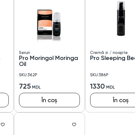
Seruri
Cremă zi / noapte
m
Pro Moringol Moringa
Pro Sleeping Be
Oil
SKU:362P
SKU:386P
725
1330
În coș
În coș