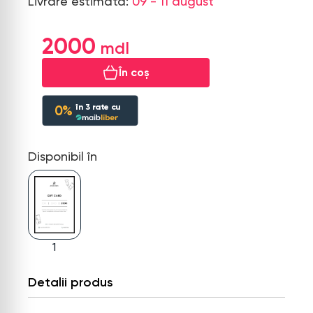
Livrare estimată:
09 - 11 august
2000
În coș
în
3
rate cu
0%
Disponibil în
1
Detalii produs