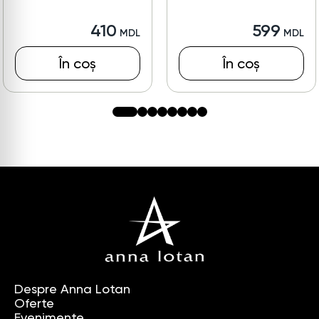
410
599
În coș
În coș
Despre Anna Lotan
Oferte
Evenimente