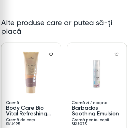
Alte produse care ar putea să-ți
placă
Cremă
Cremă zi / noapte
Body Care Bio
Barbados
Vital Refreshing
Soothing Emulsion
Body Lotion
Cremă de corp
Cremă pentru copii
SKU:195
SKU:075