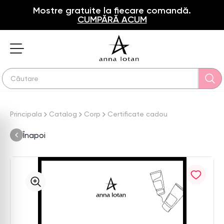
Mostre gratuite la fiecare comandă.
CUMPĂRĂ ACUM
Principala
Catalog
Corp
Certificate cadou
Înapoi