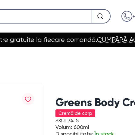
+
re gratuite la fiecare comandă.
CUMPĂRĂ 
Greens Body C
Cremă de corp
SKU: 7415
Volum: 600ml
Disponibilitate:
În stock