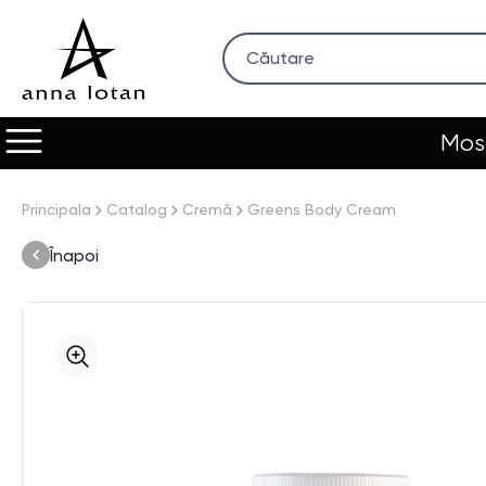
Most
Principala
Catalog
Cremă
Greens Body Cream
Înapoi