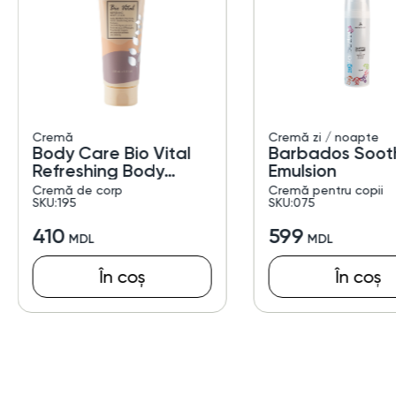
Cremă
Cremă zi / noapte
Body Care Bio Vital
Barbados Soot
Refreshing Body
Emulsion
Lotion
Cremă de corp
Cremă pentru copii
SKU:195
SKU:075
410
599
În coș
În coș