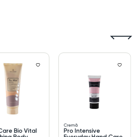
Cremă
are Bio Vital
Pro Intensive
shing Body
Everyday Hand Care