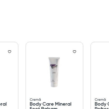
Cremă
Cremă
ral
Body Care Mineral
Body C
Foot Balsam
Refre