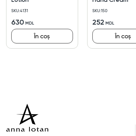
SKU:4131
SKU:150
630
252
În coș
În coș