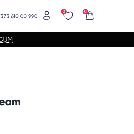
0
0
373 610 00 990
ACUM
ream