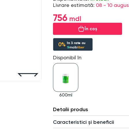
Livrare estimată:
08 - 10 augus
756
În coș
în
3
rate cu
0%
Disponibil în
600ml
Detalii produs
Caracteristici și beneficii