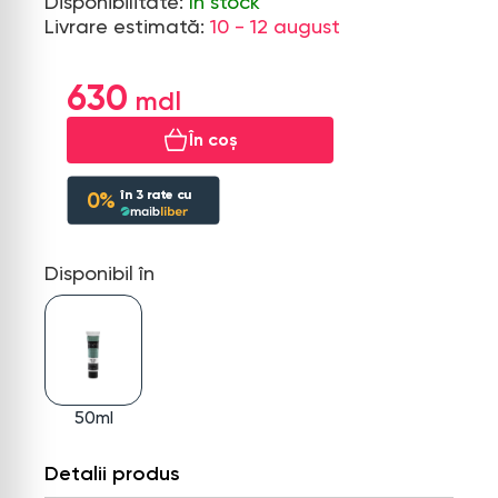
Disponibilitate:
În stock
Livrare estimată:
10 - 12 august
630
În coș
în
3
rate cu
0%
Disponibil în
50ml
Detalii produs