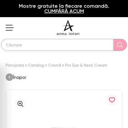
Mostre gratuite la fiecare comandă.
CUMPĂRĂ ACUM
Principala
Catalog
Cremă
Pro Eye & Neck Cream
Înapoi