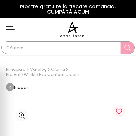
Mostre gratuite la fiecare comandă.
CUMPĂRĂ ACUM
Principala
Catalog
Cremă
Pro Anti-Wrinkle Eye Contour Cream
Înapoi