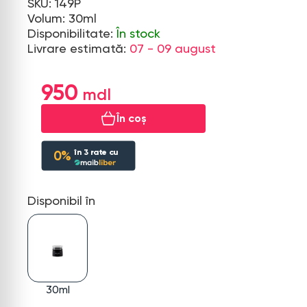
SKU: 149P
Volum: 30ml
Disponibilitate:
În stock
Livrare estimată:
07 - 09 august
950
În coș
în
3
rate cu
0%
Disponibil în
30ml