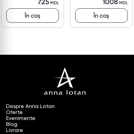
725
1008
În coș
În coș
Despre Anna Lotan
Oferte
Evenimente
Blog
Livrare